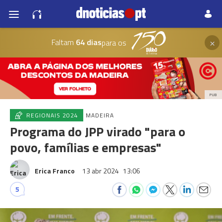
×
Faltam
64 dias
para os
PUB
REGIONAIS 2024
MADEIRA
Programa do JPP virado "para o
povo, famílias e empresas"
Erica Franco
13 abr 2024
13:06
5