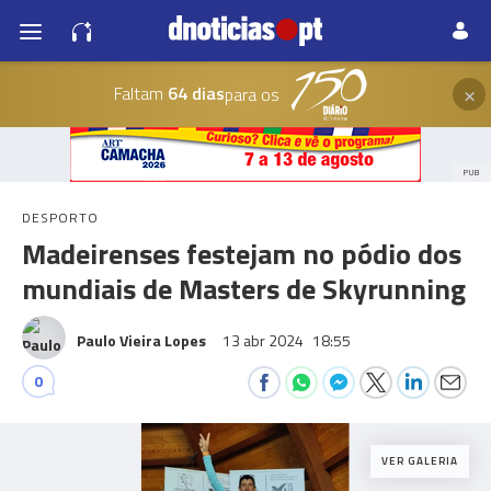
×
Faltam
64 dias
para os
PUB
DESPORTO
Madeirenses festejam no pódio dos
mundiais de Masters de Skyrunning
Paulo Vieira Lopes
13 abr 2024
18:55
0
VER GALERIA