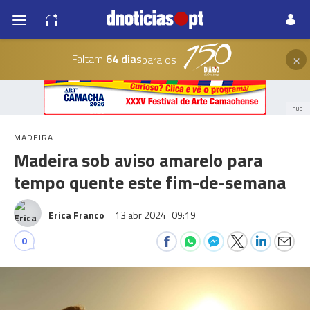
×
Faltam
64 dias
para os
PUB
MADEIRA
Madeira sob aviso amarelo para
tempo quente este fim-de-semana
Erica Franco
13 abr 2024
09:19
0