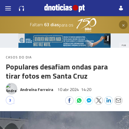
×
Faltam
63 dias
para os
PUB
CASOS DO DIA
Populares desafiam ondas para
tirar fotos em Santa Cruz
Andreína Ferreira
10 abr 2024
14:20
3