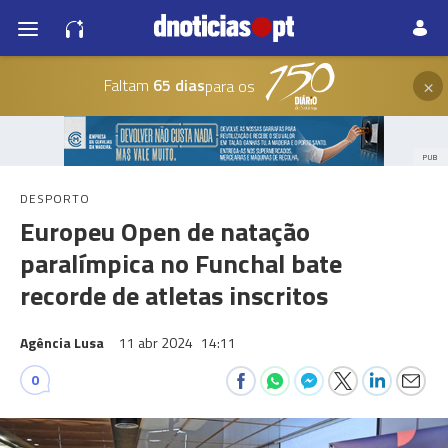
×
Faltam
65 dias
para os
PUB
DESPORTO
Europeu Open de natação
paralímpica no Funchal bate
recorde de atletas inscritos
Agência Lusa
11 abr 2024
14:11
0