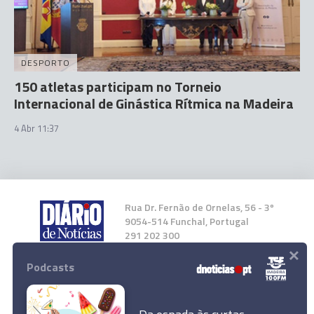
DESPORTO
150 atletas participam no Torneio
Internacional de Ginástica Rítmica na Madeira
4 Abr 11:37
Rua Dr. Fernão de Ornelas, 56 - 3º
9054-514 Funchal, Portugal
291 202 300
×
Podcasts
Instale a nossa App