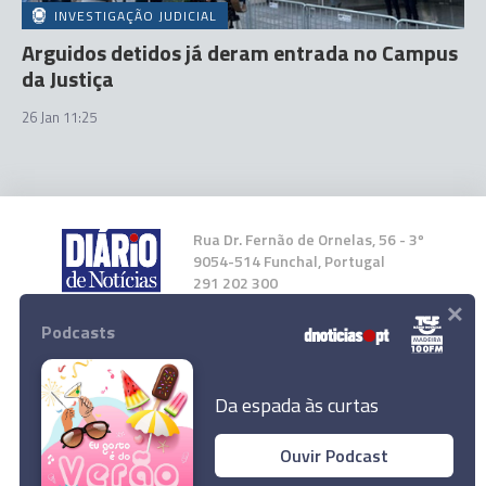
INVESTIGAÇÃO JUDICIAL
Arguidos detidos já deram entrada no Campus
da Justiça
26 Jan 11:25
Rua Dr. Fernão de Ornelas, 56 - 3º
9054-514 Funchal, Portugal
291 202 300
×
Podcasts
Instale a nossa App
Da espada às curtas
"Miguel Albuquerque passará
Ouvir Podcast
presumivelmente à história e com final infeliz",
© 2024 Empresa Diário de Notícias, Lda.