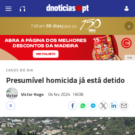
×
Faltam
66 dias
para os
PUB
CASOS DO DIA
Presumível homicida já está detido
Victor Hugo
04 fev 2024
18:08
0