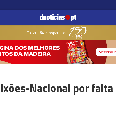
Faltam
64 dias
para os
ixões-Nacional por falta