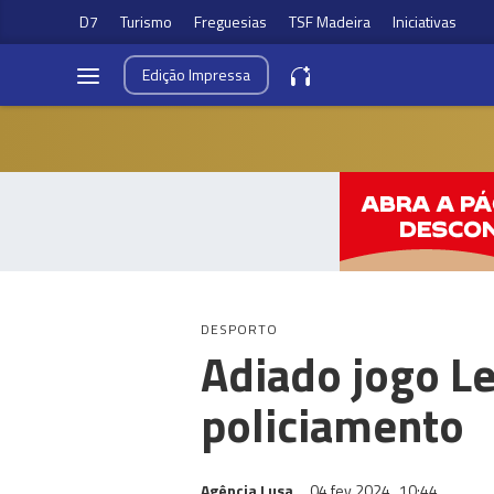
D7
Turismo
Freguesias
TSF Madeira
Iniciativas
Edição
Impressa
DESPORTO
Adiado jogo Le
policiamento
Agência Lusa
04 fev 2024
10:44