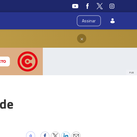
Assinar
×
PUB
 de
0