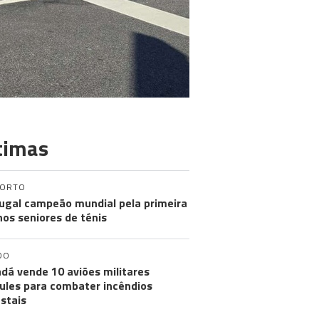
timas
PORTO
ugal campeão mundial pela primeira
nos seniores de ténis
DO
dá vende 10 aviões militares
ules para combater incêndios
estais