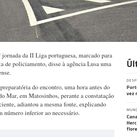
ª jornada da II Liga portuguesa, marcado para
Úl
alta de policiamento, disse à agência Lusa uma
ense.
DES
 preparatória do encontro, uma hora antes do
Port
vez 
 do Mar, em Matosinhos, perante a constatação
ciente, adiantou a mesma fonte, explicando
MUN
m número inferior ao necessário.
Cana
Herc
flor