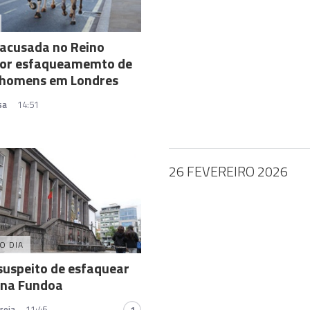
 acusada no Reino
por esfaqueamemto de
 homens em Londres
sa
14:51
26 FEVEREIRO 2026
O DIA
suspeito de esfaquear
 na Fundoa
reia
11:46
1