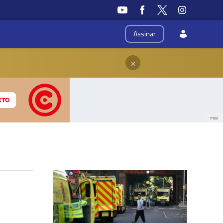
Assinar
×
PUB