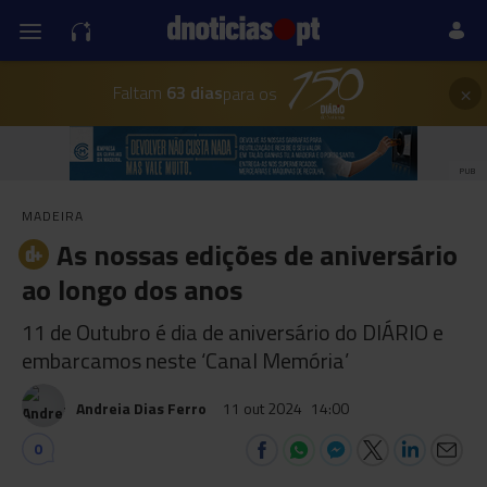
×
Faltam
63 dias
para os
PUB
MADEIRA
As nossas edições de aniversário
ao longo dos anos
11 de Outubro é dia de aniversário do DIÁRIO e
embarcamos neste ‘Canal Memória’
Andreia Dias Ferro
11 out 2024
14:00
0