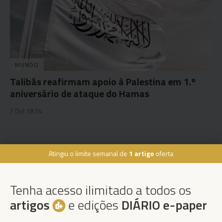
MUNDO
Talibãs reafirmam apoio à Palestina em 1.º
aniversário de ataque do Hamas
7 Out 18:54
Atingiu o limite semanal de
1 artigo
oferta
Rua Dr. Fernão de Ornelas, 56 - 3º
9054-514 Funchal, Portugal
Tenha acesso ilimitado a todos os
291 202 300
×
artigos
e edições
DIÁRIO e-paper
Podcasts
Instale a nossa App