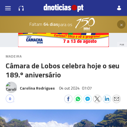
×
Faltam
64 dias
para os
PUB
MADEIRA
Câmara de Lobos celebra hoje o seu
189.º aniversário
Carolina Rodrigues
04 out 2024
07:07
0