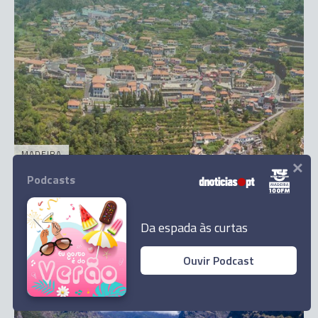
MADEIRA
×
Curral das Freiras acolhe comemorações do
Podcasts
189.º aniversário de Câmara de Lobos
1 Out 14:40
Da espada às curtas
Ouvir Podcast