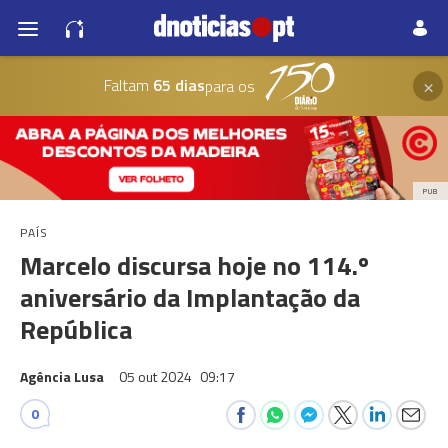
×
Faltam
65 dias
para os
PUB
PAÍS
Marcelo discursa hoje no 114.º
aniversário da Implantação da
República
Agência Lusa
05 out 2024
09:17
0