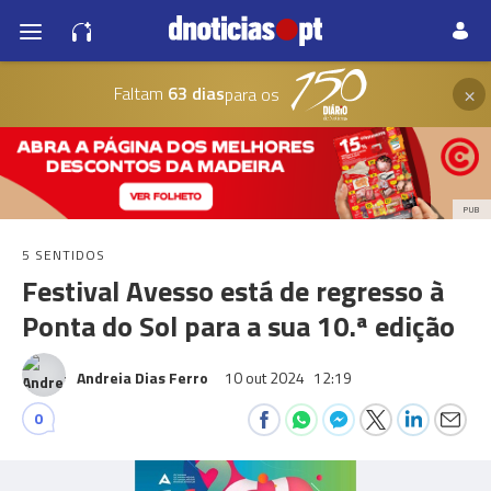
×
Faltam
63 dias
para os
PUB
5 SENTIDOS
Festival Avesso está de regresso à
Ponta do Sol para a sua 10.ª edição
Andreia Dias Ferro
10 out 2024
12:19
0