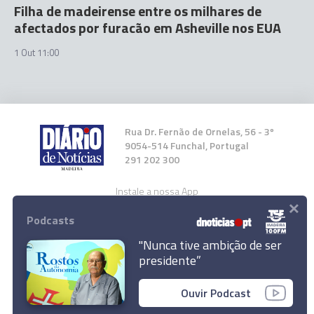
Filha de madeirense entre os milhares de
afectados por furacão em Asheville nos EUA
1 Out 11:00
Rua Dr. Fernão de Ornelas, 56 - 3º
9054-514 Funchal, Portugal
291 202 300
Instale a nossa App
×
Podcasts
"Nunca tive ambição de ser
presidente”
© 2024 Empresa Diário de Notícias, Lda.
Ouvir Podcast
Todos os direitos reservados.