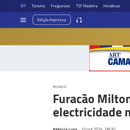
D7
Turismo
Freguesias
TSF Madeira
Iniciativas
Edição
Impressa
MUNDO
Furacão Milton
electricidade 
Agência Lusa
10 out 2024
08:30