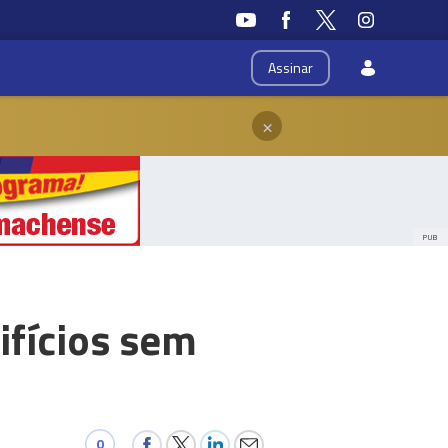
Assinar
×
PUB
ifícios sem
0