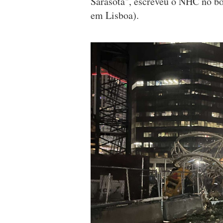
Sarasota", escreveu o NHC no bol
em Lisboa).