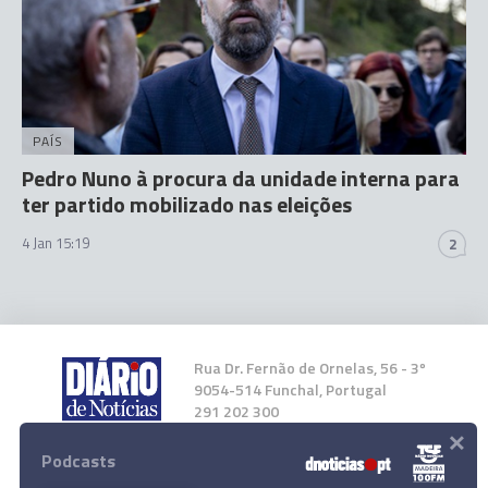
PAÍS
Pedro Nuno à procura da unidade interna para
ter partido mobilizado nas eleições
4 Jan 15:19
2
Rua Dr. Fernão de Ornelas, 56 - 3º
9054-514 Funchal, Portugal
291 202 300
×
Podcasts
Instale a nossa App