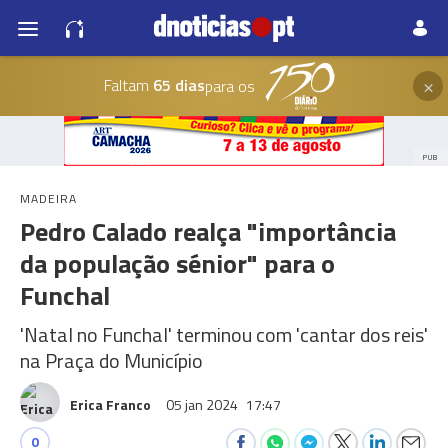
×
Faltam
65 dias
para os
PUB
MADEIRA
Pedro Calado realça "importância
da população sénior" para o
Funchal
'Natal no Funchal' terminou com 'cantar dos reis'
na Praça do Município
Erica Franco
05 jan 2024
17:47
0