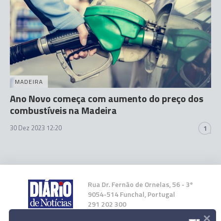
MADEIRA
Ano Novo começa com aumento do preço dos
combustíveis na Madeira
30 Dez 2023 12:20
1
Rua Dr. Fernão de Ornelas, 56 - 3º
9054-514 Funchal, Portugal
291 202 300
×