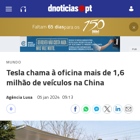
×
Faltam
65 dias
para os
PUB
MUNDO
Tesla chama à oficina mais de 1,6
milhão de veículos na China
Agência Lusa
05 jan 2024
09:13
0