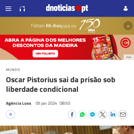
×
Faltam
66 dias
para os
PUB
MUNDO
Oscar Pistorius sai da prisão sob
liberdade condicional
Agência Lusa
05 jan 2024
08:50
0