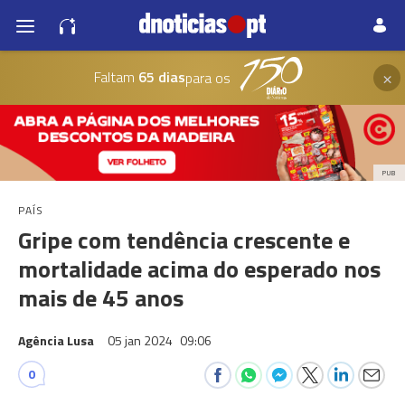
×
Faltam
65 dias
para os
PUB
PAÍS
Gripe com tendência crescente e
mortalidade acima do esperado nos
mais de 45 anos
Agência Lusa
05 jan 2024
09:06
0