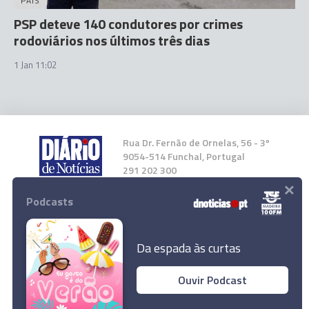
PAÍS
PSP deteve 140 condutores por crimes
rodoviários nos últimos três dias
1 Jan 11:02
Rua Dr. Fernão de Ornelas, 56 - 3º
9054-514 Funchal, Portugal
291 202 300
×
Podcasts
Instale a nossa App
Da espada às curtas
Ouvir Podcast
© 2024 Empresa Diário de Notícias, Lda.
Todos os direitos reservados.