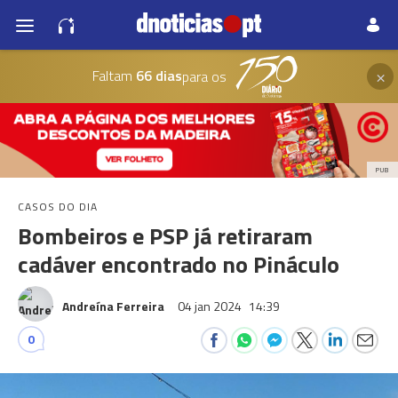
×
Faltam
66 dias
para os
PUB
CASOS DO DIA
Bombeiros e PSP já retiraram
cadáver encontrado no Pináculo
Andreína Ferreira
04 jan 2024
14:39
0