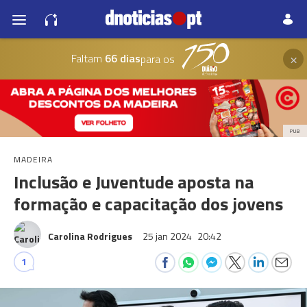
×
Faltam
66 dias
para os
PUB
MADEIRA
Inclusão e Juventude aposta na
formação e capacitação dos jovens
Carolina Rodrigues
25 jan 2024
20:42
1