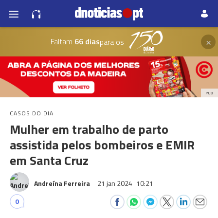
×
Faltam
66 dias
para os
PUB
CASOS DO DIA
Mulher em trabalho de parto
assistida pelos bombeiros e EMIR
em Santa Cruz
Andreína Ferreira
21 jan 2024
10:21
0