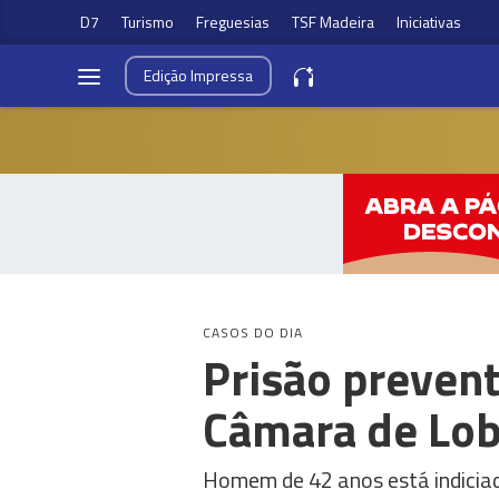
D7
Turismo
Freguesias
TSF Madeira
Iniciativas
Edição
Impressa
CASOS DO DIA
Prisão prevent
Câmara de Lo
Homem de 42 anos está indiciad