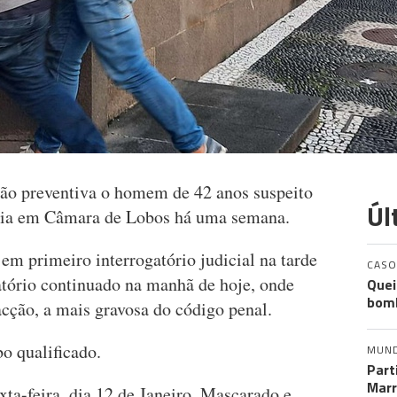
são preventiva o homem de 42 anos suspeito
Úl
cária em Câmara de Lobos há uma semana.
em primeiro interrogatório judicial na tarde
CASO
gatório continuado na manhã de hoje, onde
Quei
bomb
cção, a mais gravosa do código penal.
o qualificado.
MUN
Part
Marr
ta-feira, dia 12 de Janeiro. Mascarado e