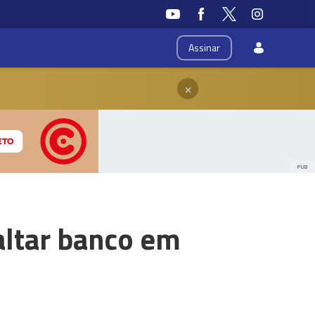
Assinar
×
PUB
altar banco em