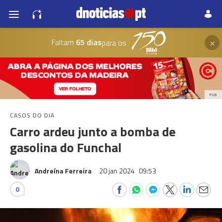
×
Faltam
65 dias
para os
PUB
CASOS DO DIA
Carro ardeu junto a bomba de
gasolina do Funchal
Andreína Ferreira
20 jan 2024
09:53
0