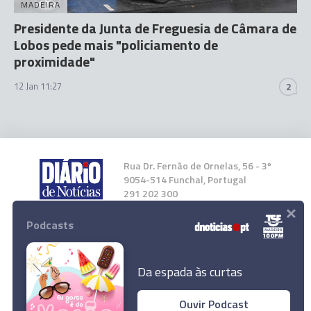
MADEIRA
Presidente da Junta de Freguesia de Câmara de
Lobos pede mais "policiamento de
proximidade"
12 Jan 11:27
2
Rua Dr. Fernão de Ornelas, 56 - 3º
9054-514 Funchal, Portugal
291 202 300
×
Podcasts
Instale a nossa App
Da espada às curtas
Bombeiros Sapadores do Funchal de
Ouvir Podcast