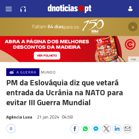
×
Faltam
64 dias
para os
PUB
A GUERRA
MUNDO
PM da Eslováquia diz que vetará
entrada da Ucrânia na NATO para
evitar III Guerra Mundial
Agência Lusa
21 jan 2024
04:58
0