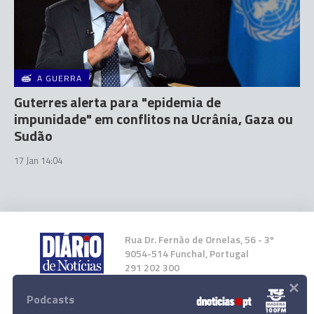
A GUERRA
Guterres alerta para "epidemia de
impunidade" em conflitos na Ucrânia, Gaza ou
Sudão
17 Jan 14:04
Rua Dr. Fernão de Ornelas, 56 - 3º
9054-514 Funchal, Portugal
291 202 300
×
Podcasts
Instale a nossa App