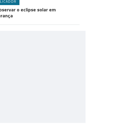
LICADOR
bservar o eclipse solar em
urança