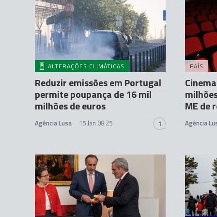
ALTERAÇÕES CLIMÁTICAS
PAÍS
Reduzir emissões em Portugal
Cinema
permite poupança de 16 mil
milhões
milhões de euros
ME de r
Agência Lusa
15 Jan 08:25
Agência Lu
1