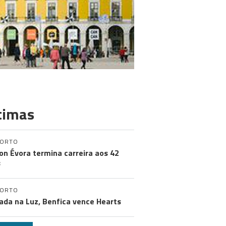
timas
PORTO
on Évora termina carreira aos 42
s
PORTO
ada na Luz, Benfica vence Hearts