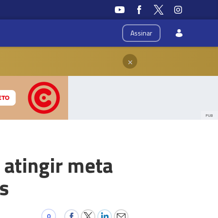
Assinar
×
PUB
 atingir meta
s
0