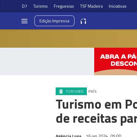
D7
Turismo
Freguesias
TSF Madeira
Iniciativas
Edição
Impressa
TURISMO
PAÍS
Turismo em Po
de receitas pa
Agência Lusa
16 jan 2024
05:00