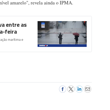
nível amarelo", revela ainda o IPMA.
va entre as
a-feira
tação marítima e