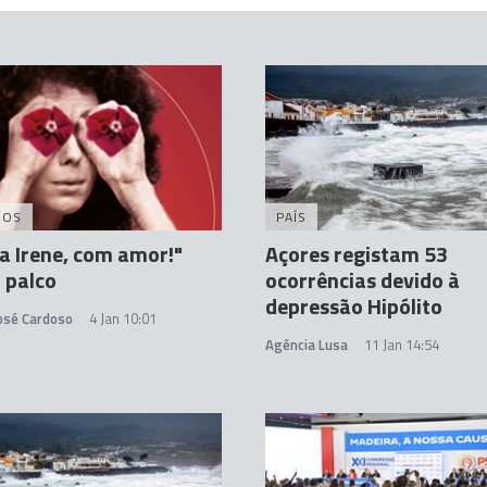
DOS
PAÍS
a Irene, com amor!"
Açores registam 53
 palco
ocorrências devido à
depressão Hipólito
José Cardoso
4 Jan 10:01
Agência Lusa
11 Jan 14:54