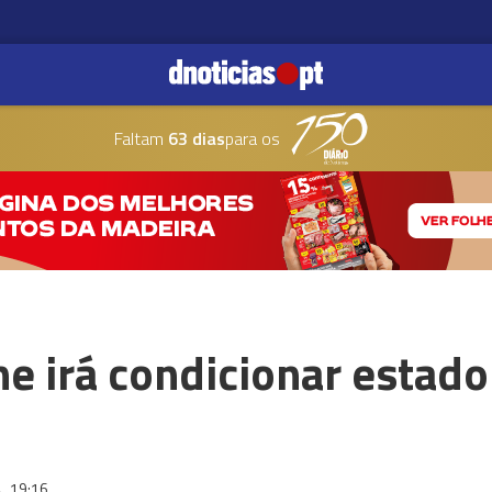
Faltam
63 dias
para os
e irá condicionar estad
4
19:16