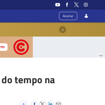
Assinar
×
PUB
o do tempo na
0