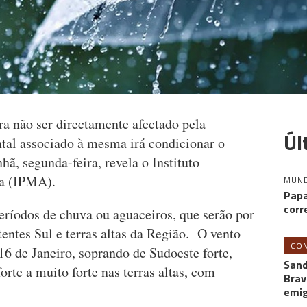
a não ser directamente afectado pela
Úl
ntal associado à mesma irá condicionar o
hã, segunda-feira, revela o Instituto
ra (IPMA).
MUN
Papa
corr
 períodos de chuva ou aguaceiros, que serão por
tentes Sul e terras altas da Região. O vento
CO
, 16 de Janeiro, soprando de Sudoeste forte,
Sand
rte a muito forte nas terras altas, com
Brav
emi