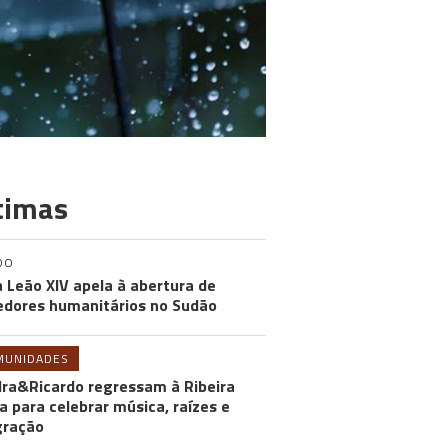
timas
DO
 Leão XIV apela à abertura de
edores humanitários no Sudão
MUNIDADES
ra&Ricardo regressam à Ribeira
a para celebrar música, raízes e
gração