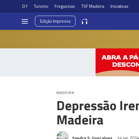
D7
Turismo
Freguesias
TSF Madeira
Iniciativas
Edição
Impressa
MADEIRA
Depressão Iren
Madeira
Sandra S. Gonçalves
14 jan 202