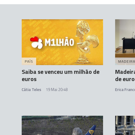
PAÍS
MADEIR
Saiba se venceu um milhão de
Madeir
euros
de eur
Cátia Teles
19 Mai 20:48
Erica Franc