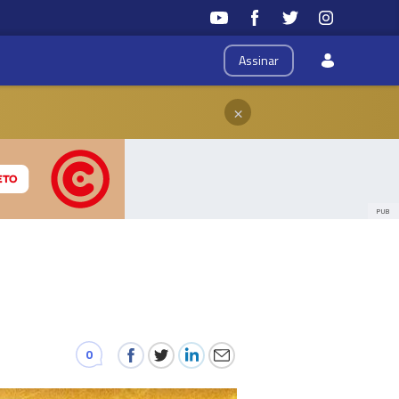
Assinar
×
PUB
0