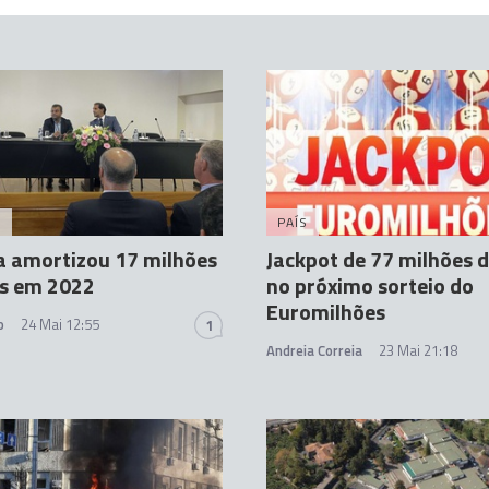
A
PAÍS
a amortizou 17 milhões
Jackpot de 77 milhões 
os em 2022
no próximo sorteio do
Euromilhões
o
24 Mai 12:55
1
Andreia Correia
23 Mai 21:18