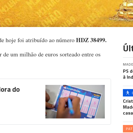
HDZ 38499.
 hoje foi atribuído ao número
Úl
 de um milhão de euros sorteado entre os
MADE
PS d
à In
dora do
Cris
Made
casa
PA