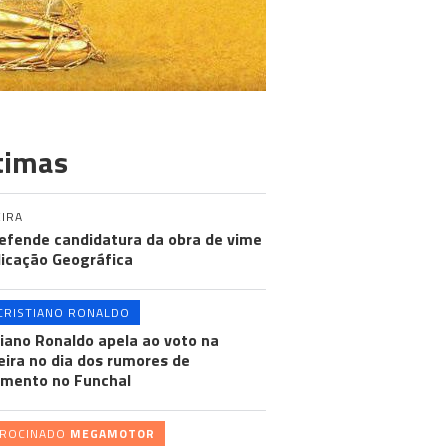
timas
IRA
efende candidatura da obra de vime
dicação Geográfica
CRISTIANO RONALDO
tiano Ronaldo apela ao voto na
ira no dia dos rumores de
mento no Funchal
TROCINADO
MEGAMOTOR