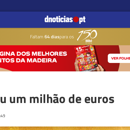
Faltam
64 dias
para os
eu um milhão de euros
:49