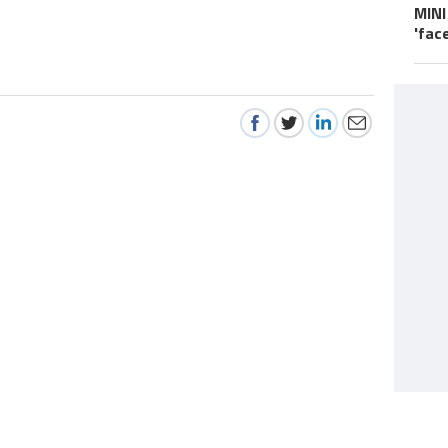
MINI
'fac