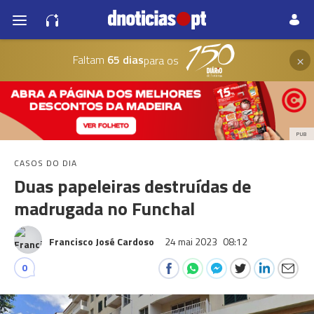
×
Faltam
65 dias
para os
PUB
CASOS DO DIA
Duas papeleiras destruídas de
madrugada no Funchal
Francisco José Cardoso
24 mai 2023
08:12
0