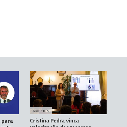
MADEIRA
Cristina Pedra vinca
 para