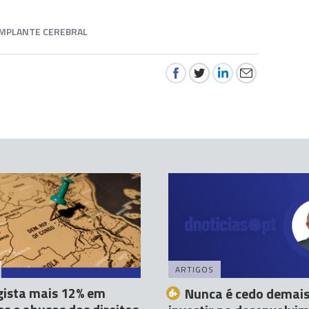
IMPLANTE CEREBRAL
ARTIGOS
gista mais 12% em
Nunca é cedo demais