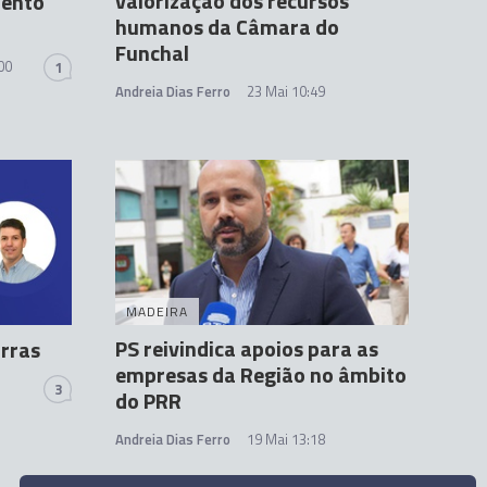
valorização dos recursos
mento
humanos da Câmara do
Funchal
00
1
Andreia Dias Ferro
23 Mai 10:49
MADEIRA
PS reivindica apoios para as
irras
empresas da Região no âmbito
3
do PRR
Andreia Dias Ferro
19 Mai 13:18