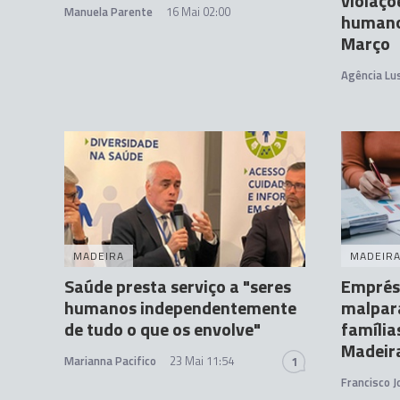
violaçõ
Manuela Parente
16 Mai 02:00
humano
Março
Agência Lu
MADEIRA
MADEIR
Saúde presta serviço a "seres
Emprést
humanos independentemente
malpar
de tudo o que os envolve"
família
Madeir
Marianna Pacifico
23 Mai 11:54
1
Francisco 