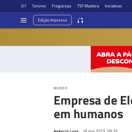
D7
Turismo
Freguesias
TSF Madeira
Iniciativas
Edição
Impressa
MUNDO
Empresa de Elo
em humanos
Agência Lusa
26 mai 2023
09:25