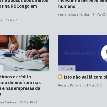
es e abusos dos direitos
investir no desenvolvi
s na RDCongo em
humano
Pedro Telhado Pereira
21 Mai 02:
sa
17 Mai 16:35
A
ANÁLISE
imos e crédito
Isto não vai lá com b
ado diminuíram nas
Roberto Ferreira
21 Mai 02:00
s e nas empresas da
a
José Cardoso
19 Mai 10:23