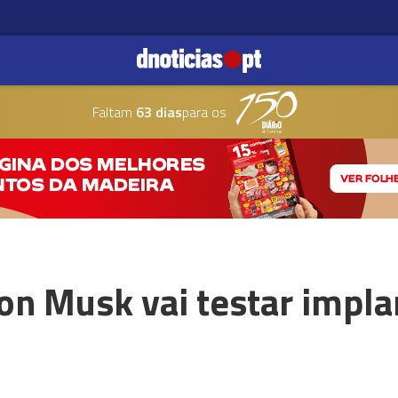
Faltam
63 dias
para os
n Musk vai testar impla