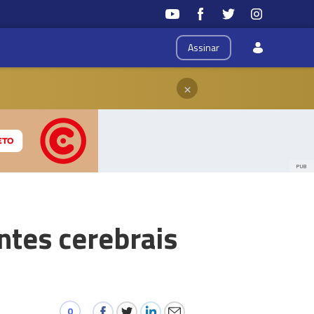
Assinar
×
PUB
ntes cerebrais
0