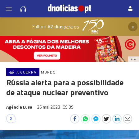
×
Faltam
62 dias
para os
PUB
A GUERRA
MUNDO
Rússia alerta para a possibilidade
de ataque nuclear preventivo
Agência Lusa
26 mai 2023
09:39
2