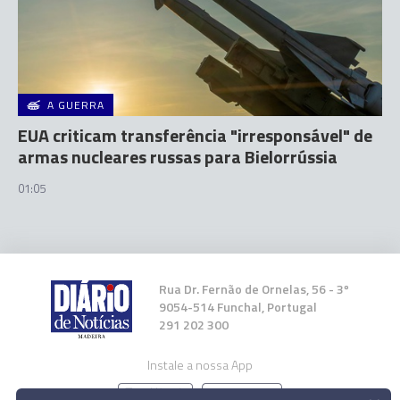
A GUERRA
EUA criticam transferência "irresponsável" de
armas nucleares russas para Bielorrússia
01:05
Rua Dr. Fernão de Ornelas, 56 - 3º
9054-514 Funchal, Portugal
291 202 300
Instale a nossa App