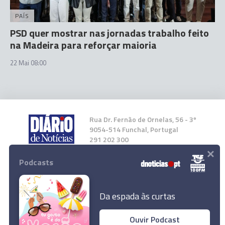
PAÍS
PSD quer mostrar nas jornadas trabalho feito
na Madeira para reforçar maioria
22 Mai 08:00
Rua Dr. Fernão de Ornelas, 56 - 3º
9054-514 Funchal, Portugal
291 202 300
×
Podcasts
Instale a nossa App
Da espada às curtas
Ouvir Podcast
BVM socorreram jovem acidentado ontem ao