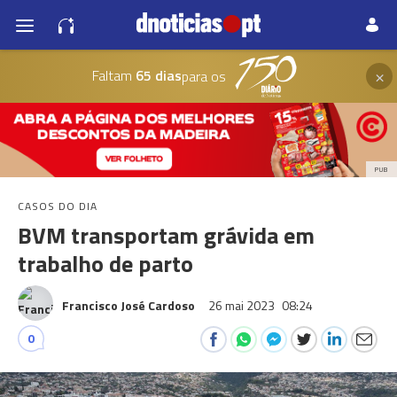
×
Faltam
65 dias
para os
PUB
CASOS DO DIA
BVM transportam grávida em
trabalho de parto
Francisco José Cardoso
26 mai 2023
08:24
0