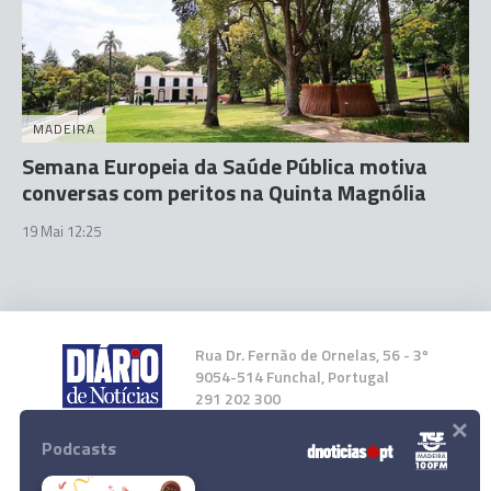
MADEIRA
Semana Europeia da Saúde Pública motiva
conversas com peritos na Quinta Magnólia
19 Mai 12:25
Rua Dr. Fernão de Ornelas, 56 - 3º
9054-514 Funchal, Portugal
291 202 300
×
Podcasts
Instale a nossa App