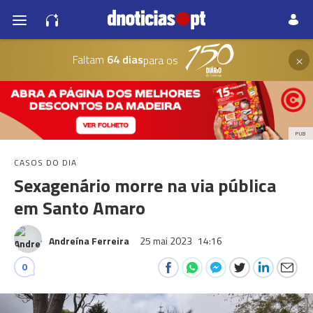
×
Faltam
64 dias
para os
PUB
CASOS DO DIA
Sexagenário morre na via pública
em Santo Amaro
Andreína Ferreira
25 mai 2023
14:16
0