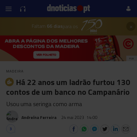
×
Faltam
66 dias
para os
PUB
MADEIRA
Há 22 anos um ladrão furtou 130
contos de um banco no Campanário
Usou uma seringa como arma
Andreína Ferreira
24 mai 2023
14:00
3