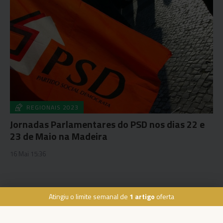
REGIONAIS 2023
Jornadas Parlamentares do PSD nos dias 22 e
23 de Maio na Madeira
16 Mai 15:36
Atingiu o limite semanal de
1 artigo
oferta
Rua Dr. Fernão de Ornelas, 56 - 3º
9054-514 Funchal, Portugal