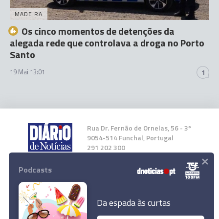
MADEIRA
Os cinco momentos de detenções da
alegada rede que controlava a droga no Porto
Santo
19 Mai 13:01
1
Rua Dr. Fernão de Ornelas, 56 - 3º
9054-514 Funchal, Portugal
291 202 300
×
Podcasts
Instale a nossa App
Da espada às curtas