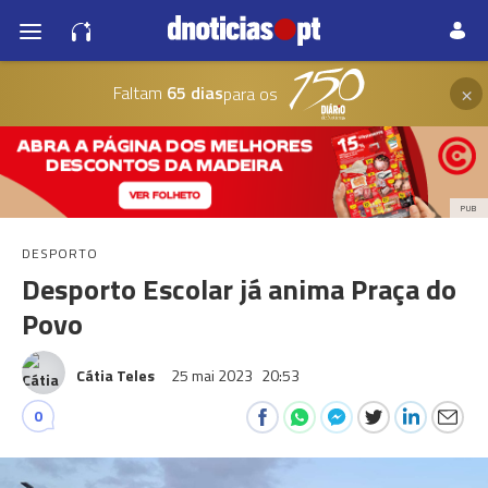
×
Faltam
65 dias
para os
PUB
DESPORTO
Desporto Escolar já anima Praça do
Povo
Cátia Teles
25 mai 2023
20:53
0