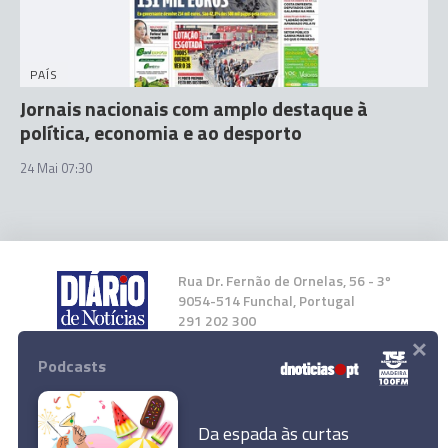
PAÍS
Jornais nacionais com amplo destaque à
política, economia e ao desporto
24 Mai 07:30
Rua Dr. Fernão de Ornelas, 56 - 3º
9054-514 Funchal, Portugal
291 202 300
×
Podcasts
Instale a nossa App
Da espada às curtas