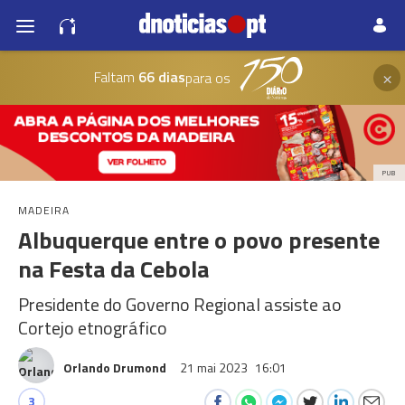
×
Faltam
66 dias
para os
PUB
MADEIRA
Albuquerque entre o povo presente
na Festa da Cebola
Presidente do Governo Regional assiste ao
Cortejo etnográfico
Orlando Drumond
21 mai 2023
16:01
3