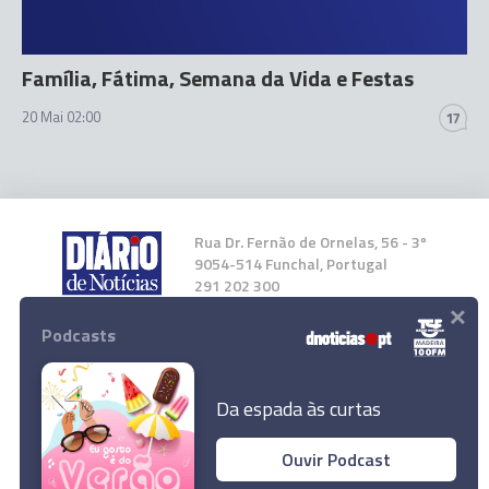
Família, Fátima, Semana da Vida e Festas
20 Mai 02:00
17
Rua Dr. Fernão de Ornelas, 56 - 3º
9054-514 Funchal, Portugal
291 202 300
×
Podcasts
Instale a nossa App
Da espada às curtas
Ouvir Podcast
Vídeo ilustra momentos altos do Cortejo
© 2023 Empresa Diário de Notícias, Lda.