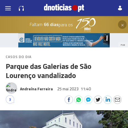
×
Faltam
66 dias
para os
PUB
CASOS DO DIA
Parque das Galerias de São
Lourenço vandalizado
Andreína Ferreira
25 mai 2023
11:40
3