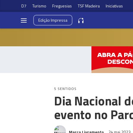
D7
Turismo
Freguesias
TSF Madeira
Iniciativas
Edição
Impressa
5 SENTIDOS
Dia Nacional d
evento no Par
Marco Livramento
24 mai 2023