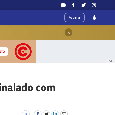
Assinar
×
PUB
sinalado com
0