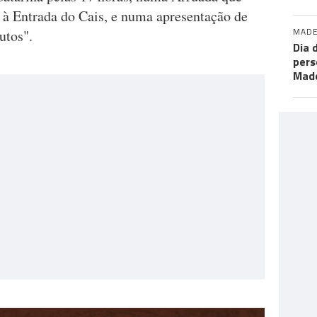
é à Entrada do Cais, e numa apresentação de
MADE
nutos".
Dia 
pers
Made