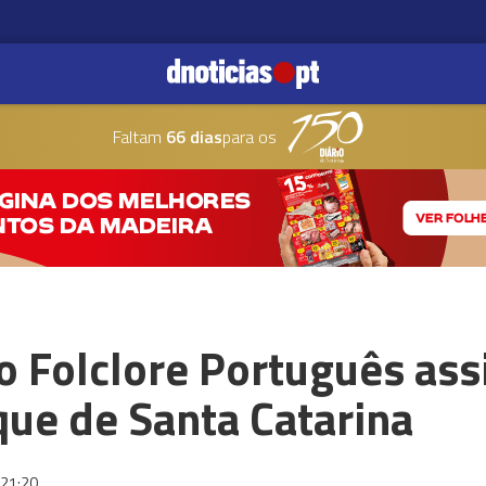
Faltam
66 dias
para os
o Folclore Português as
que de Santa Catarina
21:20