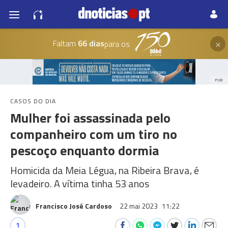
×
Faltam
66 dias
para os
PUB
CASOS DO DIA
Mulher foi assassinada pelo
companheiro com um tiro no
pescoço enquanto dormia
Homicida da Meia Légua, na Ribeira Brava, é
levadeiro. A vítima tinha 53 anos
Francisco José Cardoso
22 mai 2023
11:22
1