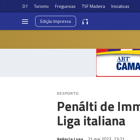
D7
Turismo
Freguesias
TSF Madeira
Iniciativas
Edição
Impressa
DESPORTO
Penálti de Imm
Liga italiana
Agência Lusa
21 mai 2023
23:21