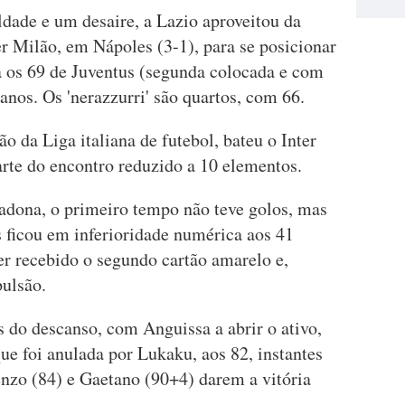
ldade e um desaire, a Lazio aproveitou da
r Milão, em Nápoles (3-1), para se posicionar
ra os 69 de Juventus (segunda colocada e com
nos. Os 'nerazzurri' são quartos, com 66.
 da Liga italiana de futebol, bateu o Inter
arte do encontro reduzido a 10 elementos.
ona, o primeiro tempo não teve golos, mas
s ficou em inferioridade numérica aos 41
er recebido o segundo cartão amarelo e,
ulsão.
s do descanso, com Anguissa a abrir o ativo,
e foi anulada por Lukaku, aos 82, instantes
enzo (84) e Gaetano (90+4) darem a vitória