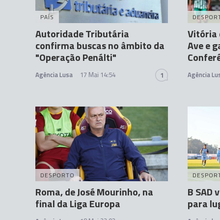
PAÍS
DESPOR
Autoridade Tributária
Vitória
confirma buscas no âmbito da
Ave e g
"Operação Penálti"
Confer
Agência Lusa
17 Mai 14:54
Agência Lu
1
DESPORTO
DESPOR
Roma, de José Mourinho, na
B SAD v
final da Liga Europa
para lu