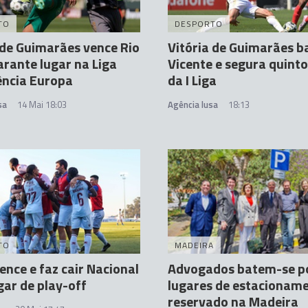
TO
DESPORTO
 de Guimarães vence Rio
Vitória de Guimarães ba
arante lugar na Liga
Vicente e segura quinto
ência Europa
da I Liga
sa
14 Mai 18:03
Agência lusa
18:13
TO
MADEIRA
ence e faz cair Nacional
Advogados batem-se p
gar de play-off
lugares de estacionam
reservado na Madeira