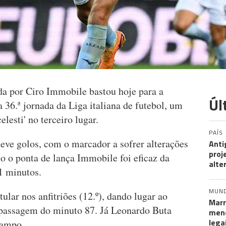
a por Ciro Immobile bastou hoje para a
Úl
 36.ª jornada da Liga italiana de futebol, um
lesti' no terceiro lugar.
PAÍS
eve golos, com o marcador a sofrer alterações
Anti
proj
 o ponta de lança Immobile foi eficaz da
alte
1 minutos.
MUN
ular nos anfitriões (12.º), dando lugar ao
Marr
passagem do minuto 87. Já Leonardo Buta
meno
lega
campo.