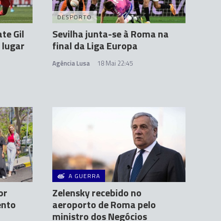
DESPORTO
te Gil
Sevilha junta-se à Roma na
 lugar
final da Liga Europa
Agência Lusa
18 Mai 22:45
A GUERRA
or
Zelensky recebido no
ento
aeroporto de Roma pelo
ministro dos Negócios