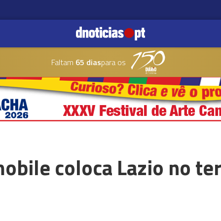
Faltam
65 dias
para os
obile coloca Lazio no ter