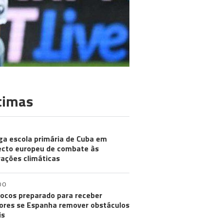
timas
ga escola primária de Cuba em
ecto europeu de combate às
rações climáticas
DO
ocos preparado para receber
res se Espanha remover obstáculos
is