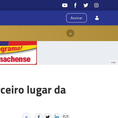
Assinar
×
PUB
ceiro lugar da
0