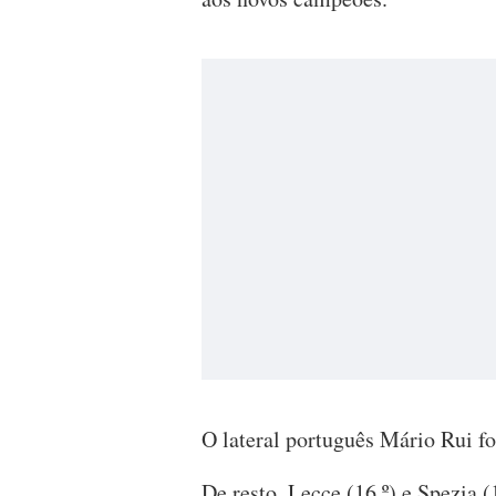
O lateral português Mário Rui fo
De resto, Lecce (16.º) e Spezia