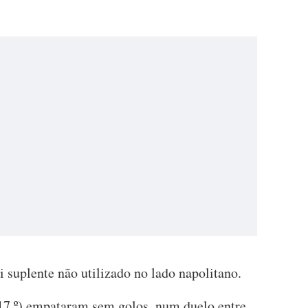
i suplente não utilizado no lado napolitano.
 (17.º) empataram sem golos, num duelo entre