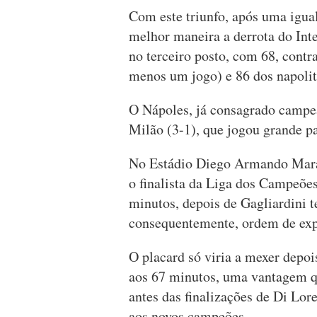
Com este triunfo, após uma igua
melhor maneira a derrota do Inte
no terceiro posto, com 68, cont
menos um jogo) e 86 dos napolita
O Nápoles, já consagrado campeão
Milão (3-1), que jogou grande p
No Estádio Diego Armando Marad
o finalista da Liga dos Campeõe
minutos, depois de Gagliardini t
consequentemente, ordem de exp
O placard só viria a mexer depoi
aos 67 minutos, uma vantagem qu
antes das finalizações de Di Lor
aos novos campeões.