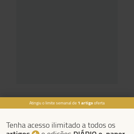
Atingiu o limite semanal de
1 artigo
oferta
Rua Dr. Fernão de Ornelas, 56 - 3º
9054-514 Funchal, Portugal
Tenha acesso ilimitado a todos os
291 202 300
×
artigos
e edições
DIÁRIO e-paper