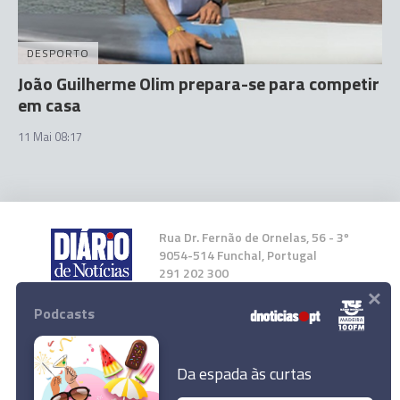
DESPORTO
João Guilherme Olim prepara-se para competir
em casa
11 Mai 08:17
Rua Dr. Fernão de Ornelas, 56 - 3º
9054-514 Funchal, Portugal
291 202 300
×
Podcasts
Instale a nossa App
Da espada às curtas