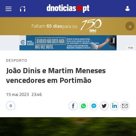
×
Faltam
65 dias
para os
PUB
DESPORTO
João Dinis e Martim Meneses
vencedores em Portimão
15 mai 2023
23:46
0