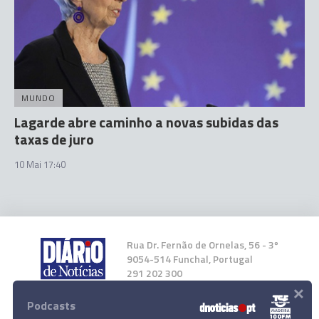
MUNDO
Lagarde abre caminho a novas subidas das
taxas de juro
10 Mai 17:40
Rua Dr. Fernão de Ornelas, 56 - 3º
9054-514 Funchal, Portugal
291 202 300
×
Podcasts
Instale a nossa App