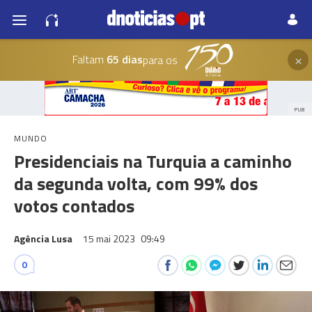
×
Faltam
65 dias
para os
PUB
MUNDO
Presidenciais na Turquia a caminho
da segunda volta, com 99% dos
votos contados
Agência Lusa
15 mai 2023
09:49
0