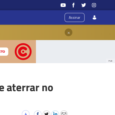
Assinar
×
PUB
e aterrar no
4