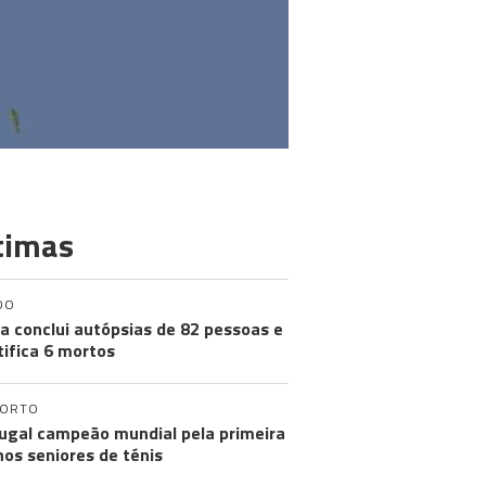
timas
DO
a conclui autópsias de 82 pessoas e
tifica 6 mortos
PORTO
ugal campeão mundial pela primeira
nos seniores de ténis