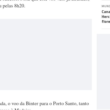
u pelas 8h20.
MUN
Cana
Herc
flor
da, o voo da Binter para o Porto Santo, tanto