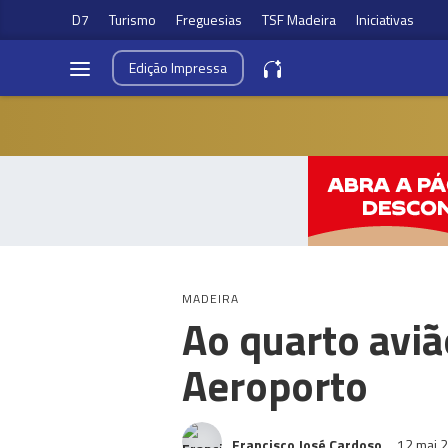
D7
Turismo
Freguesias
TSF Madeira
Iniciativas
Edição
Impressa
MADEIRA
Ao quarto aviã
Aeroporto
Francisco José Cardoso
12 mai 