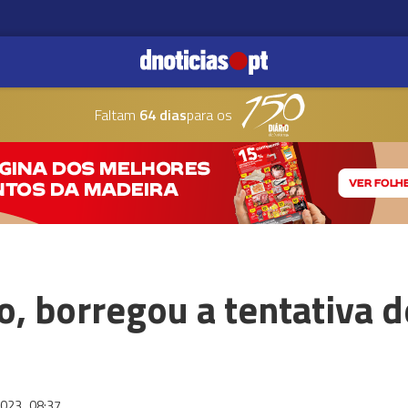
Faltam
64 dias
para os
o, borregou a tentativa d
2023
08:37