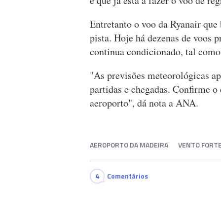
é que já está a fazer o voo de re
Entretanto o voo da Ryanair que
pista. Hoje há dezenas de voos p
continua condicionado, tal como
"As previsões meteorológicas ap
partidas e chegadas. Confirme o e
aeroporto", dá nota a ANA.
AEROPORTO DA MADEIRA
VENTO FORT
4
Comentários