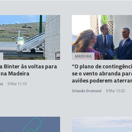
A
MADEIRA
a Binter às voltas para
“O plano de contingênci
 na Madeira
se o vento abranda par
aviões poderem aterra
ia
9 Mai 11:10
Orlando Drumond
9 Mai 13:02