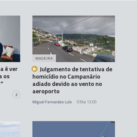
MADEIRA
a é ver
Julgamento de tentativa de
a os
homicídio no Campanário
r”
adiado devido ao vento no
aeroporto
2
Miguel Fernandes Luís
9 Mai 13:00