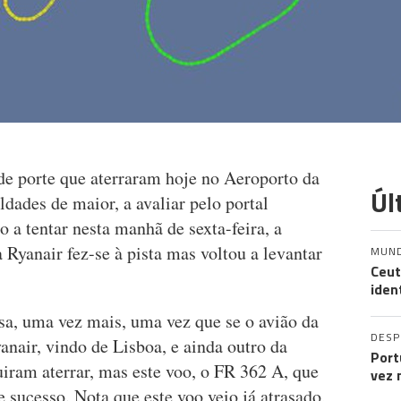
de porte que aterraram hoje no Aeroporto da
Úl
dades de maior, a avaliar pelo portal
o a tentar nesta manhã de sexta-feira, a
Ryanair fez-se à pista mas voltou a levantar
MUN
Ceut
iden
sa, uma vez mais, uma vez que se o avião da
DES
anair, vindo de Lisboa, e ainda outro da
Port
uiram aterrar, mas este voo, o FR 362 A, que
vez 
e sucesso. Nota que este voo veio já atrasado,