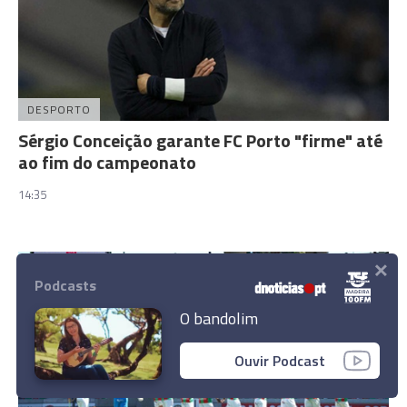
DESPORTO
Sérgio Conceição garante FC Porto "firme" até
ao fim do campeonato
14:35
×
Podcasts
O bandolim
Ouvir Podcast