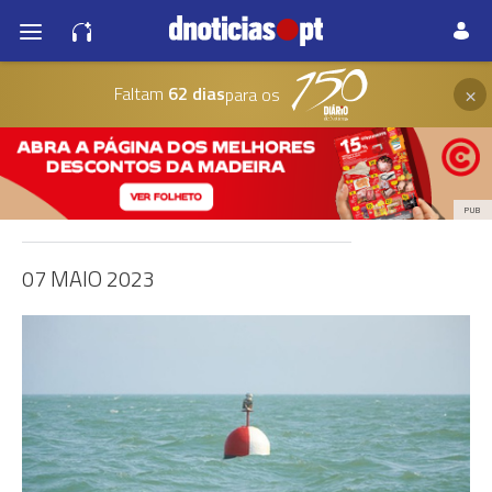
×
Faltam
62 dias
para os
PUB
07 MAIO 2023