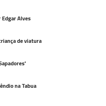
r Edgar Alves
riança de viatura
'Sapadores'
êndio na Tabua