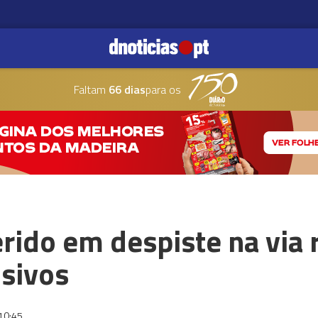
Faltam
66 dias
para os
erido em despiste na via 
nsivos
10:45