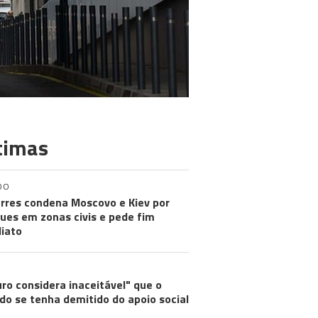
timas
DO
rres condena Moscovo e Kiev por
ues em zonas civis e pede fim
iato
ro considera inaceitável" que o
do se tenha demitido do apoio social