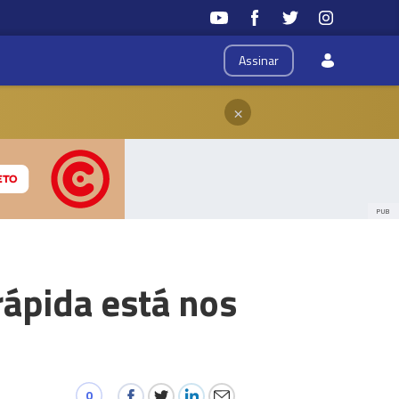
Assinar
×
PUB
rápida está nos
0