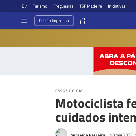
D7
Turismo
Freguesias
TSF Madeira
Iniciativas
Edição
Impressa
CASOS DO DIA
Motociclista f
cuidados inte
Andreína Ferreira
10 mai 2023