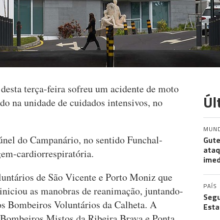
desta terça-feira sofreu um acidente de moto
Úl
ado na unidade de cuidados intensivos, no
MUN
túnel do Campanário, no sentido Funchal-
Gute
ataq
em-cardiorrespiratória.
imed
ntários de São Vicente e Porto Moniz que
PAÍS
l iniciou as manobras de reanimação, juntando-
Segu
os Bombeiros Voluntários da Calheta. A
Esta
s Bombeiros Mistos da Ribeira Brava e Ponta