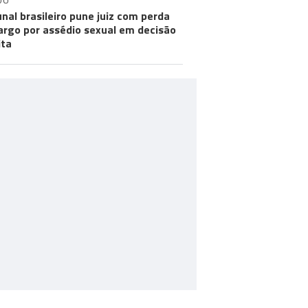
DO
unal brasileiro pune juiz com perda
argo por assédio sexual em decisão
ita