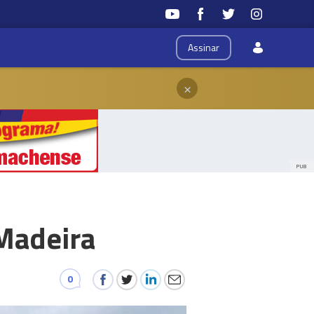
Assinar
×
PUB
 Madeira
0