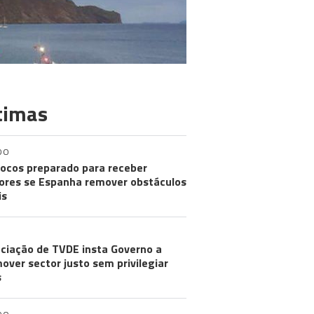
timas
DO
ocos preparado para receber
res se Espanha remover obstáculos
is
ciação de TVDE insta Governo a
over sector justo sem privilegiar
s