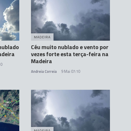
MADEIRA
nublado
Céu muito nublado e vento por
adeira
vezes forte esta terça-feira na
Madeira
10
Andreia Correia
9 Mai 07:10
MADEIRA