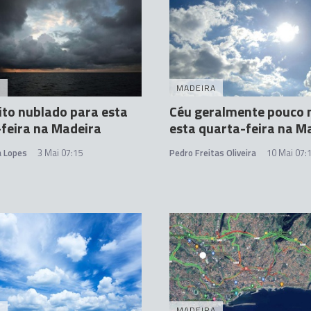
A
MADEIRA
to nublado para esta
Céu geralmente pouco 
feira na Madeira
esta quarta-feira na M
a Lopes
3 Mai 07:15
Pedro Freitas Oliveira
10 Mai 07:
A
MADEIRA