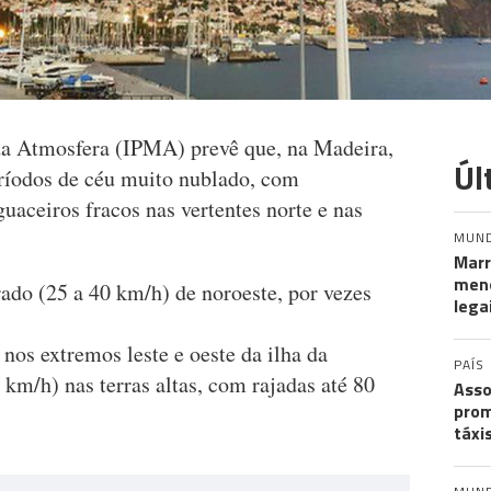
da Atmosfera (IPMA) prevê que, na Madeira,
Úl
eríodos de céu muito nublado, com
guaceiros fracos nas vertentes norte e nas
MUN
Marr
meno
ado (25 a 40 km/h) de noroeste, por vezes
lega
 nos extremos leste e oeste da ilha da
PAÍS
 km/h) nas terras altas, com rajadas até 80
Asso
prom
táxi