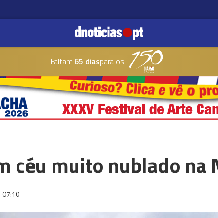
Faltam
65 dias
para os
om céu muito nublado na
07:10