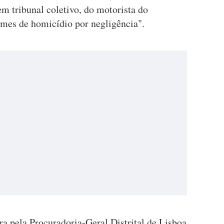
m tribunal coletivo, do motorista do
rimes de homicídio por negligência".
a pela Procuradoria-Geral Distrital de Lisboa