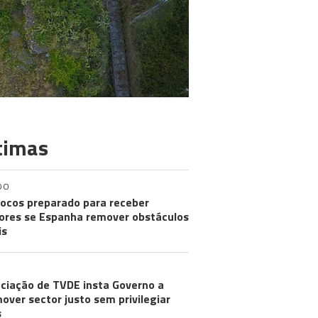
timas
DO
ocos preparado para receber
res se Espanha remover obstáculos
is
ciação de TVDE insta Governo a
over sector justo sem privilegiar
s