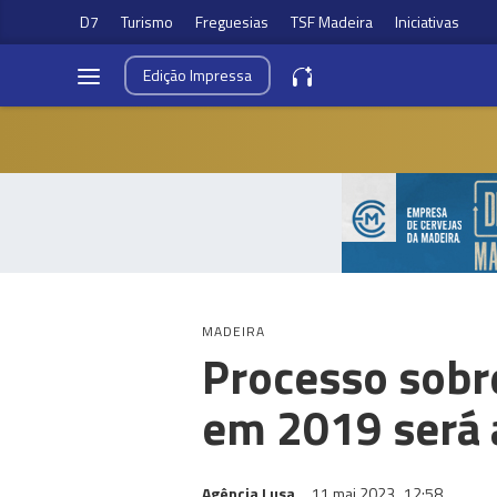
D7
Turismo
Freguesias
TSF Madeira
Iniciativas
Edição
Impressa
MADEIRA
Processo sobre
em 2019 será 
Agência Lusa
11 mai 2023
12:58