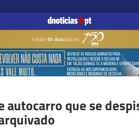
Faltam
65 dias
para os
 autocarro que se despi
arquivado