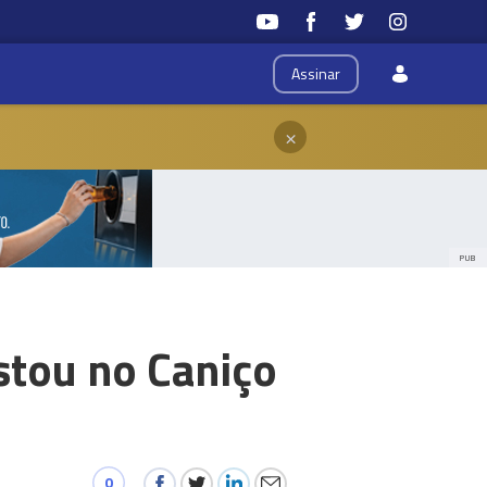
Assinar
×
PUB
stou no Caniço
0