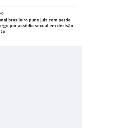
DO
unal brasileiro pune juiz com perda
argo por assédio sexual em decisão
ita