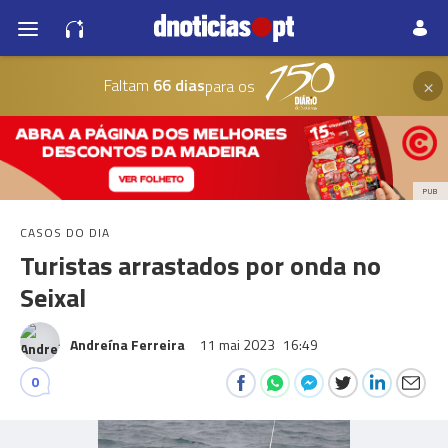
×
Faltam
66 dias
para os
PUB
CASOS DO DIA
Turistas arrastados por onda no
Seixal
Andreína Ferreira
11 mai 2023
16:49
0