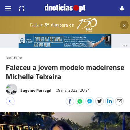
×
Faltam
65 dias
para os
PUB
MADEIRA
Faleceu a jovem modelo madeirense
Michelle Teixeira
Eugénio Perregil
08 mai 2023
20:31
0