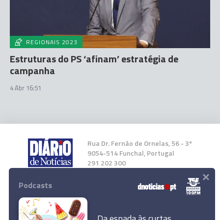
REGIONAIS 2023
Estruturas do PS ‘afinam’ estratégia de
campanha
4 Abr 16:51
Rua Dr. Fernão de Ornelas, 56 - 3º
9054-514 Funchal, Portugal
291 202 300
×
Podcasts
Instale a nossa App
Da espada às curtas