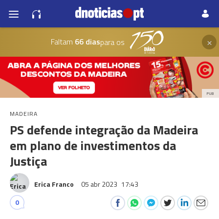
×
Faltam
66 dias
para os
PUB
MADEIRA
PS defende integração da Madeira
em plano de investimentos da
Justiça
Erica Franco
05 abr 2023
17:43
0